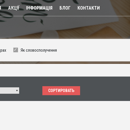
Я
АКЦІЇ
ІНФОРМАЦІЯ
БЛОГ
КОНТАКТИ
арах
Як словосполучення
СОРТИРОВАТЬ