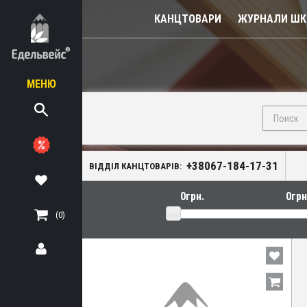
КАНЦТОВАРИ
ЖУРНАЛИ ШКІ
МЕНЮ
діловодство
я
+38067-184-17-31
кція
ВІДДІЛ КАНЦТОВАРІВ:
аддя
(0)
дя
ЬНІ
ТЕРІАЛИ