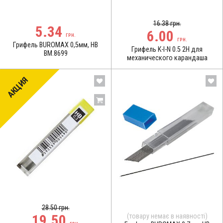
16.38 грн.
5.34
6.00
ГРН.
ГРН.
Грифель BUROMAX 0,5мм, НВ
Грифель K-I-N 0.5 2Н для
BM.8699
механического карандаша
АКЦИЯ
28.50 грн.
19.50
(товару немає в наявності)