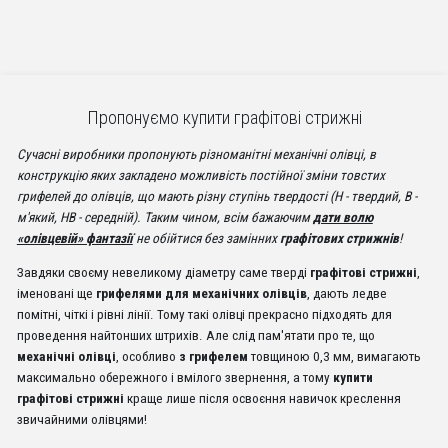
Пропонуємо купити графітові стрижні
Сучасні виробники пропонують різноманітні механічні олівці, в
конструкцію яких закладено можливість постійної зміни товстих
грифелей до олівців, що мають різну ступінь твердості (Н - твердий, В -
м'який, HB - середній). Таким чином, всім бажаючим
дати волю
«олівцевій» фантазії
не обійтися без замінних
графітових стрижнів
!
Завдяки своєму невеликому діаметру саме тверді
графітові стрижні
,
іменовані ще
грифелями для механічних олівців
, дають ледве
помітні, чіткі і рівні лінії. Тому такі олівці прекрасно підходять для
проведення найтонших штрихів. Але слід пам'ятати про те, що
механічні олівці
, особливо
з грифелем
товщиною 0,3 мм, вимагають
максимально обережного і вмілого звернення, а тому
купити
графітові стрижні
краще лише після освоєння навичок креслення
звичайними олівцями!