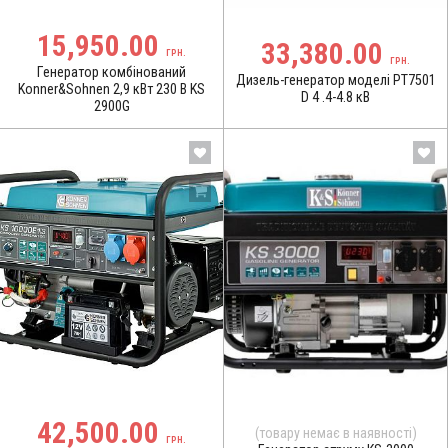
15,950.00
33,380.00
ГРН.
ГРН.
Генератор комбінований
Дизель-генератор моделі PT7501
Konner&Sohnen 2,9 кВт 230 В KS
D 4 .4-4.8 кВ
2900G
42,500.00
(товару немає в наявності)
ГРН.