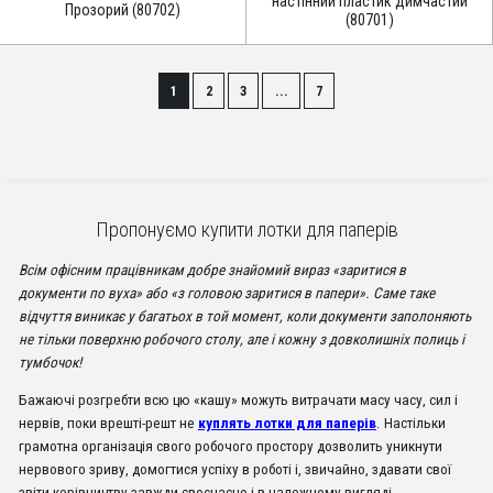
настінний пластик димчастий
Прозорий (80702)
(80701)
1
2
3
...
7
Пропонуємо купити лотки для паперів
Всім офісним працівникам добре знайомий вираз «заритися в
документи по вуха» або «з головою заритися в папери». Саме таке
відчуття виникає у багатьох в той момент, коли документи заполоняють
не тільки поверхню робочого столу, але і кожну з довколишніх полиць і
тумбочок!
Бажаючі розгребти всю цю «кашу» можуть витрачати масу часу, сил і
нервів, поки врешті-решт не
куплять лотки для паперів
. Настільки
грамотна організація свого робочого простору дозволить уникнути
нервового зриву, домогтися успіху в роботі і, звичайно, здавати свої
звіти керівництву завжди своєчасно і в належному вигляді.