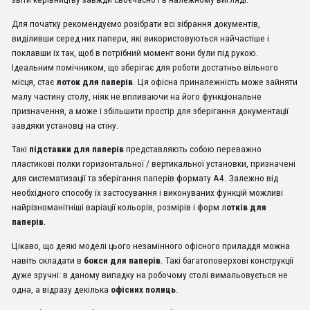
Для початку рекомендуємо розібрати всі зібрання документів,
виділивши серед них папери, які використовуються найчастіше і
поклавши їх так, щоб в потрібний момент вони були під рукою.
Ідеальним помічником, що зберігає для роботи достатньо вільного
місця, стає
лоток для паперів
. Ця офісна приналежність може зайняти
малу частину столу, ніяк не впливаючи на його функціональне
призначення, а може і збільшити простір для зберігання документації
завдяки установці на стіну.
Такі
підставки для паперів
представляють собою переважно
пластикові полки горизонтальної / вертикальної установки, призначені
для систематизації та зберігання паперів формату А4. Залежно від
необхідного способу їх застосування і виконуваних функцій можливі
найрізноманітніші варіації кольорів, розмірів і форм л
отків для
паперів
.
Цікаво, що деякі моделі цього незамінного офісного приладдя можна
навіть складати в
бокси для паперів
. Такі багатоповерхові конструкції
дуже зручні: в даному випадку на робочому столі вимальовується не
одна, а відразу декілька
офісних полиць
.