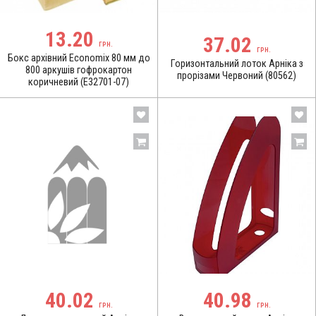
13.20
37.02
ГРН.
ГРН.
Бокс архівний Economix 80 мм до
Горизонтальний лоток Арніка з
800 аркушів гофрокартон
прорізами Червоний (80562)
коричневий (E32701-07)
40.02
40.98
ГРН.
ГРН.