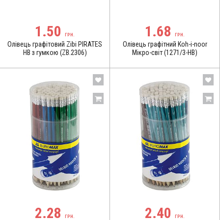
1.50
1.68
ГРН.
ГРН.
Олівець графітовий Zibi PIRATES
Олівець графітний Koh-i-noor
HB з гумкою (ZB.2306)
Мікро-світ (1271/3-НВ)
2.28
2.40
ГРН.
ГРН.