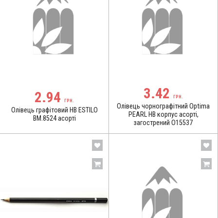
3.42
2.94
ГРН.
ГРН.
Олівець чорнографітний Optima
Олівець графітовий HB ESTILO
PEARL HB корпус асорті,
BM.8524 асорті
загострений O15537