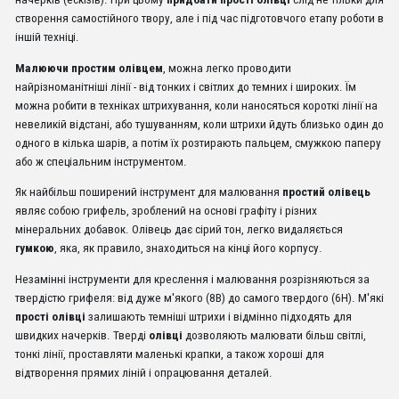
створення самостійного твору, але і під час підготовчого етапу роботи в
іншій техніці.
Малюючи простим олівцем
, можна легко проводити
найрізноманітніші лінії - від тонких і світлих до темних і широких. Їм
можна робити в техніках штрихування, коли наносяться короткі лінії на
невеликій відстані, або тушуванням, коли штрихи йдуть близько один до
одного в кілька шарів, а потім їх розтирають пальцем, смужкою паперу
або ж спеціальним інструментом.
Як найбільш поширений інструмент для малювання
простий олівець
являє собою грифель, зроблений на основі графіту і різних
мінеральних добавок. Олівець дає сірий тон, легко видаляється
гумкою
, яка, як правило, знаходиться на кінці його корпусу.
Незамінні інструменти для креслення і малювання розрізняються за
твердістю грифеля: від дуже м'якого (8В) до самого твердого (6H). М'які
прості олівці
залишають темніші штрихи і відмінно підходять для
швидких начерків. Тверді
олівці
дозволяють малювати більш світлі,
тонкі лінії, проставляти маленькі крапки, а також хороші для
відтворення прямих ліній і опрацювання деталей.