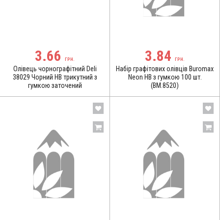
3.66
3.84
ГРН.
ГРН.
Олівець чорнографітний Deli
Набір графітових олівців Buromax
38029 Чорний HB трикутний з
Neon HB з гумкою 100 шт.
гумкою заточений
(BM.8520)