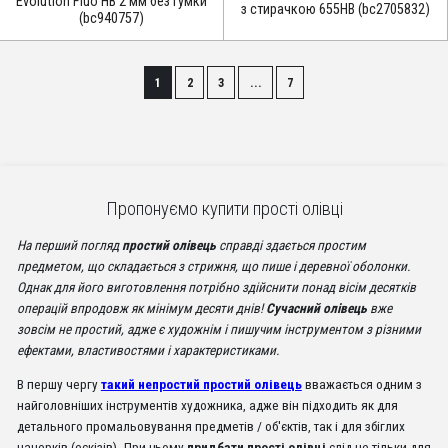
Evolution Fluo НВ 2 мм без гумки
з стирачкою 655HB (bc2705832)
(bc940757)
1
2
3
...
7
Пропонуємо купити прості олівці
На перший погляд
простий олівець
справді здається простим
предметом, що складається з стрижня, що пише і деревної оболонки.
Однак для його виготовлення потрібно здійснити понад вісім десятків
операцій впродовж як мінімум десяти днів!
Сучасний олівець
вже
зовсім не простий, адже є художнім і пишучим інструментом з різними
ефектами, властивостями і характеристиками.
В першу чергу
такий непростий простий олівець
вважається одним з
найголовніших інструментів художника, адже він підходить як для
детального промальовування предметів / об'єктів, так і для збіглих
начерків (ескізів). При цьому
придбати прості олівці
слід не тільки для