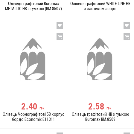
Олівець графітовий Buromax
Олівець графітовий WHITE LINE НВ
METALLIC НВ з гумкою (BM.8507)
з ластиком асорті
2.40
2.58
ГРН.
ГРН.
Олівець Чорнографітові 5В корпус
Олівець графітовий НВ з гумкою
бордо Economix E11311
Buromax BM.8508