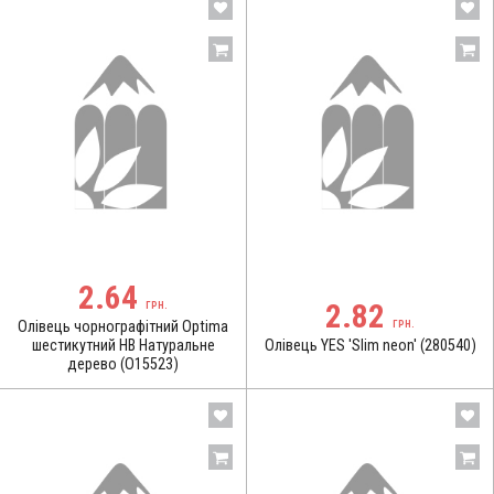
2.64
2.82
ГРН.
Олівець чорнографітний Optima
ГРН.
шестикутний HB Натуральне
Олівець YES 'Slim neon' (280540)
дерево (O15523)