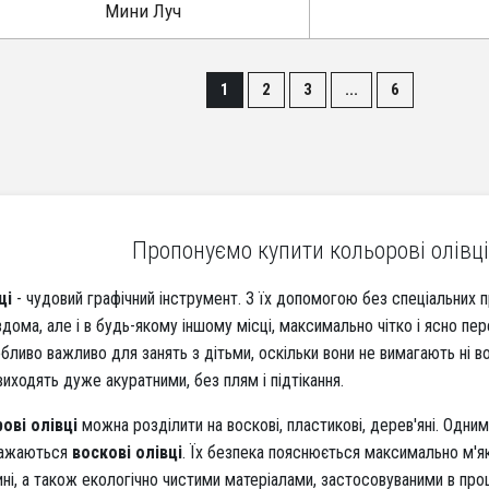
Мини Луч
1
2
3
...
6
Пропонуємо купити кольорові олівці
ці
- чудовий графічний інструмент. З їх допомогою без спеціальних
вдома, але і в будь-якому іншому місці, максимально чітко і ясно п
ливо важливо для занять з дітьми, оскільки вони не вимагають ні води
иходять дуже акуратними, без плям і підтікання.
ові олівці
можна розділити на воскові, пластикові, дерев'яні. Одним
важаються
воскові олівці
. Їх безпека пояснюється максимально м'я
ині, а також екологічно чистими матеріалами, застосовуваними в про