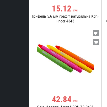
15.12
ГРН.
Грифель 5.6 мм графіт натуральна Koh-
i-noor 4345
42.84
ГРН.