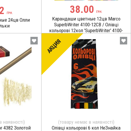
38.00
02
ГРН.
ГРН.
Карандаши цветные 12цв Marco
ные 24цв Олли
SuperbWriter 4100-12СВ / Олівці
льки
кольорові 12кол 'SuperbWriter' 4100-
12СВ
АКЦИЯ
в наявності)
(товару немає в наявності)
r 4382 Золотой
Олівці кольорові 6 кол НеЗнайка