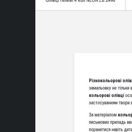
Олівці гелеві 4 кол NEON ZB.2496
Різнокольорові олів
замальовку не тільки 
кольорові олівці
особ
застосуванням твори в
За матеріалом
кольор
письмових приладь в
поранитися навіть дит