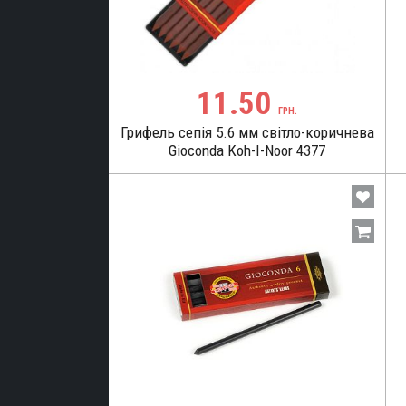
ТЕРІАЛИ
11.50
ГРН.
Грифель сепія 5.6 мм світло-коричнева
Gioconda Koh-I-Noor 4377