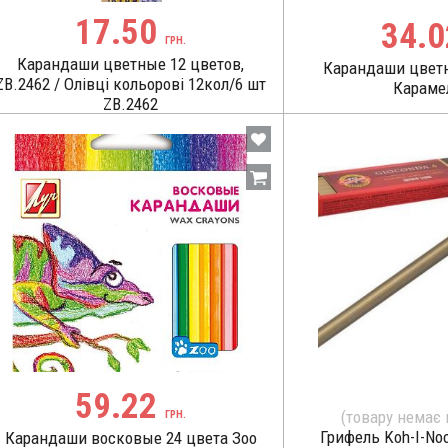
17.50
34.
ГРН.
Карандаши цветные 12 цветов,
Карандаши цвет
ZB.2462 / Олівці кольорові 12кол/6 шт
Караме
ZB.2462
59.22
(товару немає 
ГРН.
Грифель Koh-I-Noo
Карандаши восковые 24 цвета Зоо