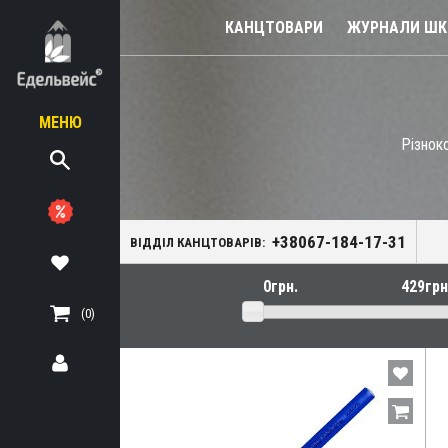
КАНЦТОВАРИ
ЖУРНАЛИ ШКІ
МЕНЮ
Різнок
діловодство
я
+38067-184-17-31
кція
ВІДДІЛ КАНЦТОВАРІВ:
аддя
(0)
чних олівців
лярні)
ів CD і DVD
 і фліпчартів