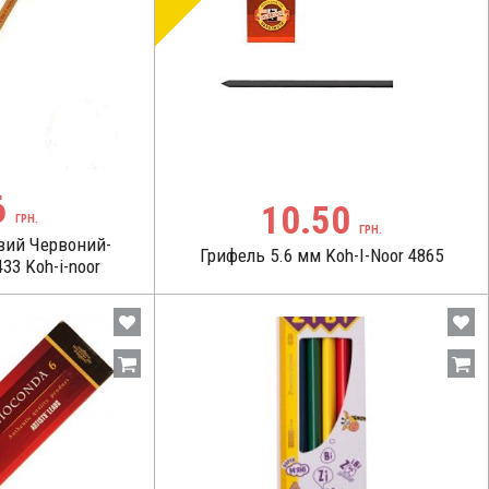
6
10.50
ГРН.
ГРН.
вий Червоний-
Грифель 5.6 мм Koh-I-Noor 4865
3 Koh-i-noor