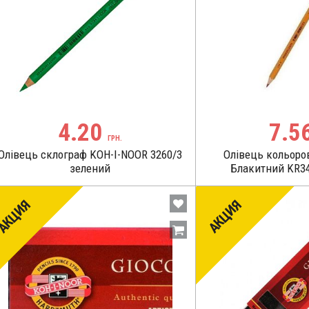
4.20
7.5
ГРН.
Олівець склограф KOH-I-NOOR 3260/3
Олівець кольоро
зелений
Блакитний KR343
АКЦИЯ
АКЦИЯ