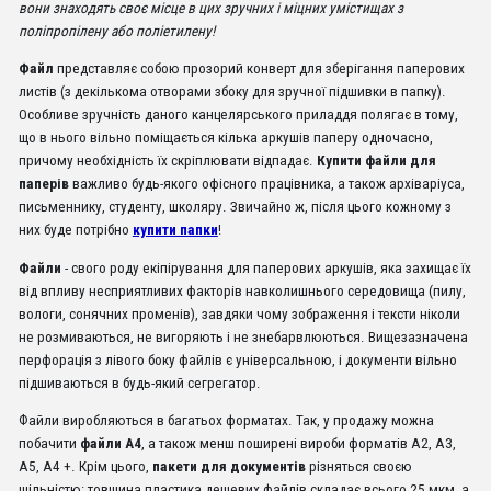
вони знаходять своє місце в цих зручних і міцних умістищах з
поліпропілену або поліетилену!
Файл
представляє собою прозорий конверт для зберігання паперових
листів (з декількома отворами збоку для зручної підшивки в папку).
Особливе зручність даного канцелярського приладдя полягає в тому,
що в нього вільно поміщається кілька аркушів паперу одночасно,
причому необхідність їх скріплювати відпадає.
Купити файли для
паперів
важливо будь-якого офісного працівника, а також архіваріуса,
письменнику, студенту, школяру. Звичайно ж, після цього кожному з
них буде потрібно
купити папки
!
Файли
- свого роду екіпірування для паперових аркушів, яка захищає їх
від впливу несприятливих факторів навколишнього середовища (пилу,
вологи, сонячних променів), завдяки чому зображення і тексти ніколи
не розмиваються, не вигоряють і не знебарвлюються. Вищезазначена
перфорація з лівого боку файлів є універсальною, і документи вільно
підшиваються в будь-який сегрегатор.
Файли виробляються в багатьох форматах. Так, у продажу можна
побачити
файли А4
, а також менш поширені вироби форматів А2, А3,
А5, А4 +. Крім цього,
пакети для документів
різняться своєю
щільністю: товщина пластика дешевих файлів складає всього 25 мкм, а