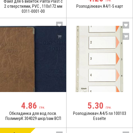
Файл для 6 визиток Panta Plast с
ГРН.
2 отверстиями, PVC , 110х172 мм
Розподілювач А4/1-5 карт
0311-0001-00
4.86
5.30
ГРН.
ГРН.
Обкладинка для вод.посв.
Розподілювач А4/5 пл 100103
ПолимерК 304029 шкір/зам ВСП
Esselte