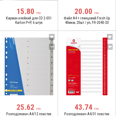
15.80
20.00
ГРН.
ГРН.
Карман клейкий для CD 2-051
Файл A4 + глянцевий Fresh Up
Karton P+P, 6 штук
40мкм, 20шт / уп, FR-2040-20
25.62
43.74
ГРН.
ГРН.
Розподілювач А4/12 пластик
Розподілювач А4/31 пластик