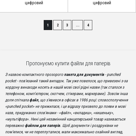
цифровий
цифровий
1
2
3
...
4
Пропонуємо купити файли для паперів
З назвою компактного прозорого
пакета для документів
- punched
pocket - пов'язаний такий випадок. Так уже повелося, що привезені з-за
кордону винаходи носять в нашій мові свої рідні назви (так сталося з
телефоном, комп'ютером, скотчем, стікерами, маркерами). Зовсім інша
доля спіткала
файл,
що з'явився в офісах в 1986 році: словосполучення
«punched pocket» не прижилася, і це відразу призвело до появи в мові
назв, придуманих слов'янами - «файл», «вкладиш», «кишеньку»,
«мультіфора». Нині цей незамінний канцелярський товар називається
переважно
файлом для паперів
. Щоб документи і роздруківки не
пом'ялися, чи не переплуталися, мали максимально охайний вигляд,