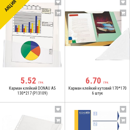
АКЦИЯ
5.52
6.70
ГРН.
ГРН.
Карман клейкий DONAU А5
Карман клейкий кутовий 170*170
130*217 (P13109)
6 штук