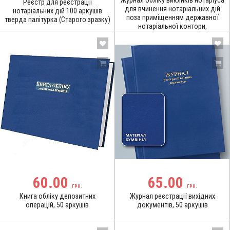
Журнал обліку викликів нотаріуса
Реєстр для реєстрації
для вчинення нотаріальних дій
нотаріальних дій 100 аркушів
поза приміщенням державної
тверда палітурка (Старого зразку)
нотаріальної контори,
державного нотаріального архіву,
примі
60.00
65.00
ГРН.
ГРН.
Книга обліку депозитних
Журнал реєстрації вихідних
операцій, 50 аркушів
документів, 50 аркушів