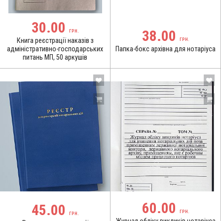
30.00
38.00
ГРН.
Книга реєстрації наказів з
ГРН.
адміністративно-господарських
Папка-бокс архівна для нотаріуса
питань МП, 50 аркушів
60.00
45.00
ГРН.
ГРН.