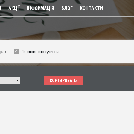
Я
АКЦІЇ
ІНФОРМАЦІЯ
БЛОГ
КОНТАКТИ
арах
Як словосполучення
СОРТИРОВАТЬ