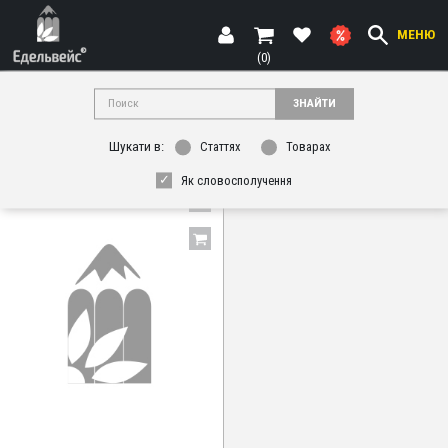
МЕНЮ
(0)
ЗНАЙТИ
ФИЛЬТР
Шукати в:
Статтях
Товарах
Як словосполучення