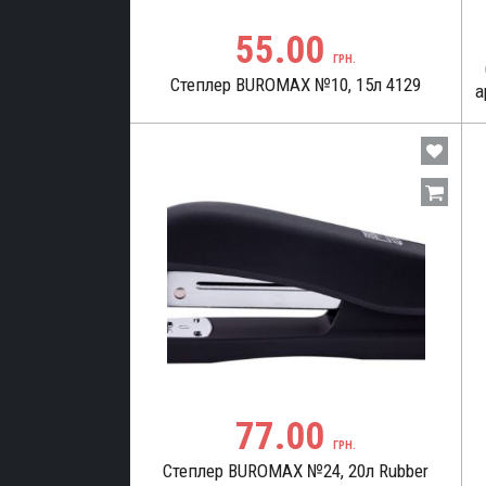
55.00
ГРН.
Степлер BUROMAX №10, 15л 4129
а
77.00
ГРН.
Степлер BUROMAX №24, 20л Rubber