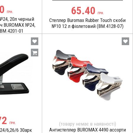
30
65.40
ГРН.
ГРН.
№24, 20л черный
Степлер Buromax Rubber Touch скоби
ач BUROMAX №24,
№10 12 л фіолетовий (BM.4128-07)
 BM.4201-01
72
(товару немає в наявності)
ГРН.
Антистеплер BUROMAX 4490 ассорти
24/6,26/6 30арк