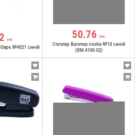
50.76
42
ГРН.
ГРН.
Степлер Buromax скоби №10 синій
 10арк №4021 синій
(BM.4100-02)