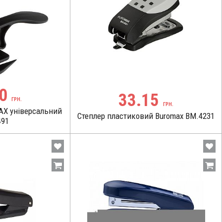
00
33.15
ГРН.
ГРН.
AX універсальний
Степлер пластиковий Buromax BM.4231
491