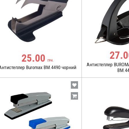
27.
25.00
ГРН.
Антистеплер BUROM
Антистеплер Buromax BM.4490 чорний
BM.4