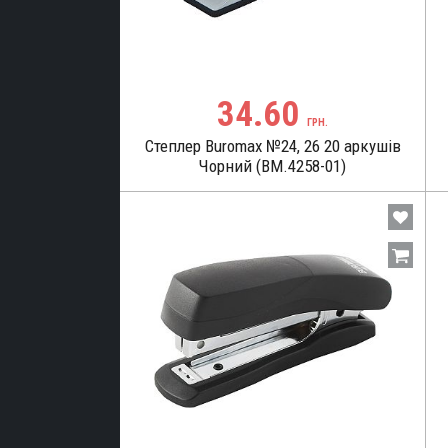
презентацій
кція
аддя
34.60
ГРН.
дя
Степлер Buromax №24, 26 20 аркушів
Чорний (BM.4258-01)
ЬНІ
ТЕРІАЛИ