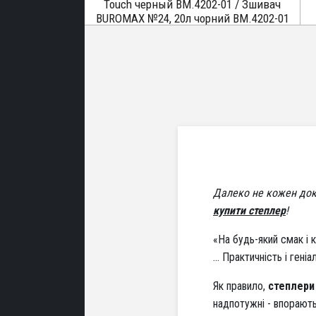
Touch черный ВМ.4202-01 / Зшивач
BUROMAX №24, 20л чорний ВМ.4202-01
Далеко не кожен док
купити степлер
!
«На будь-який смак і к
... Практичність і ге
Як правило,
степлери
надпотужні - впорають