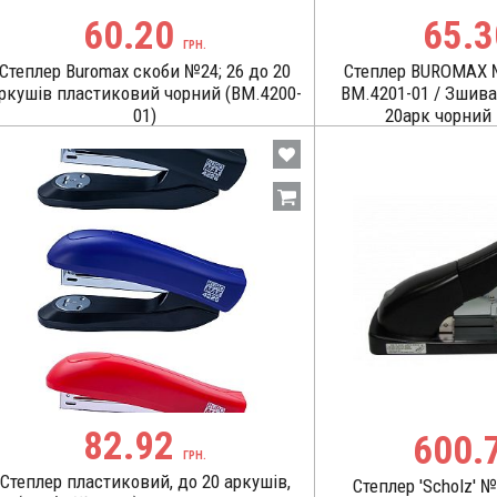
60.20
65.
ГРН.
Степлер Buromax скоби №24; 26 до 20
Степлер BUROMAX 
ркушів пластиковий чорний (BM.4200-
BM.4201-01 / Зшив
01)
20арк чорний
82.92
600.
ГРН.
Степлер пластиковий, до 20 аркушів,
Степлер 'Scholz' №