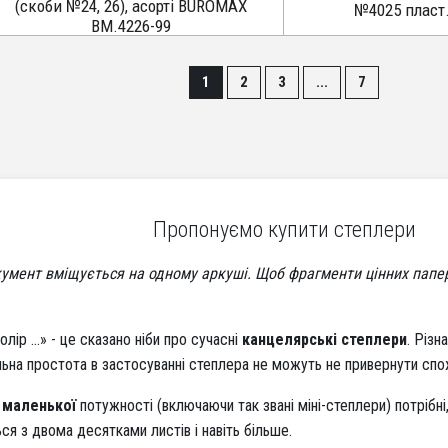
(скоби №24, 26), асорті BUROMAX
№4025 пласт.
BM.4226-99
1
2
3
...
7
Пропонуємо купити степлери
умент вміщується на одному аркуші. Щоб фрагменти цінних папері
олір ...» - це сказано ніби про сучасні
канцелярські степлери
. Різн
ніальна простота в застосуванні степлера не можуть не привернути сп
 маленької
потужності (включаючи так звані міні-степлери) потрібні,
ся з двома десятками листів і навіть більше.