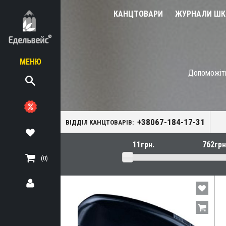
КАНЦТОВАРИ
ЖУРНАЛИ ШКІ
МЕНЮ
Допоможіть 
діловодство
я
+38067-184-17-31
фісу
ВІДДІЛ КАНЦТОВАРІВ:
 для паперів) і
(0)
и для банків