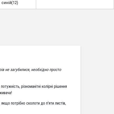
 синій(12)
в не загубилися, необхідно просто
а потужність, різноманітні колірні рішення
оживача!
 якщо потрібно сколоти до п'яти листів,