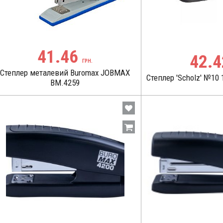
41.46
42.
ГРН.
Степлер металевий Buromax JOBMAX
Степлер 'Scholz' №10
BM.4259