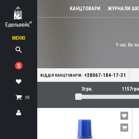
КАНЦТОВАРИ
ЖУРНАЛИ ШКІ
МЕНЮ
У нас Ви зн
діловодство
для нотаріуса
+38067-184-17-31
ВІДДІЛ КАНЦТОВАРІВ:
в та настільні
(0)
и, папки-планшети,
астикові
кція