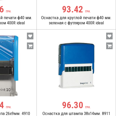
06
93.42
ГРН.
ГРН.
ой печати ф40 мм.
Оснастка для круглой печати ф40 мм.
ом 400R ideal
зеленая c футляром 400R ideal
74
96.30
ГРН.
ГРН.
па 26х9мм. 4910
Оснастка для штампа 38х14мм. 8911