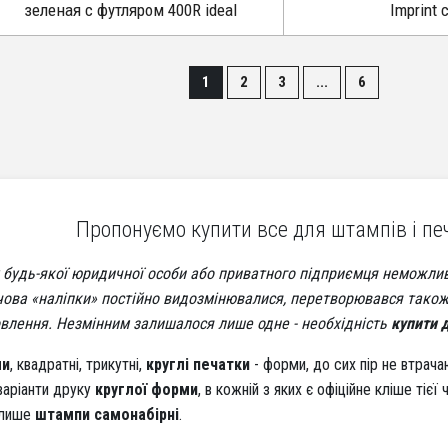
зеленая c футляром 400R ideal
Imprint 
1
2
3
...
6
Пропонуємо купити все для штампів і пе
у будь-якої юридичної особи або приватного підприємця неможли
чова «наліпки» постійно видозмінювалися, перетворювався також 
овлення. Незмінним залишалося лише одне - необхідність
купити 
ми
, квадратні, трикутні,
круглі печатки
- форми, до сих пір не втрач
варіанти друку
круглої форми
, в кожній з яких є офіційне кліше тієї 
 лише
штампи самонабірні
.