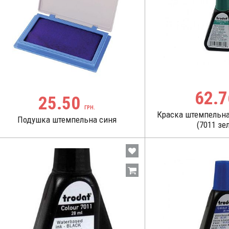
62.
25.50
ГРН.
Краска штемпельна
Подушка штемпельна синя
(7011 зе