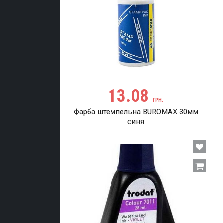
я
кція
аддя
дя
ЬНІ
13.08
ГРН.
Фарба штемпельна BUROMAX 30мм
ТЕРІАЛИ
синя