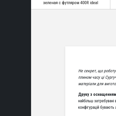
зеленая c футляром 400R ideal
Не секрет, що робот
плином часу ці Сургу
матеріали для вигот
Друку з оснащення
найбільш затребувані 
конфігурацій бувають