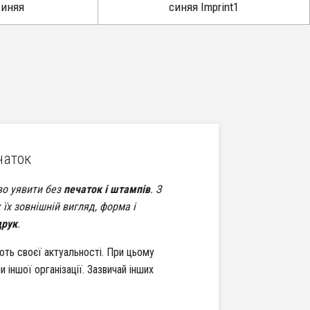
синяя
синяя Imprint1
чаток
во уявити без
печаток і штампів
. З
їх зовнішній вигляд, форма і
друк
.
ають своєї актуальності. При цьому
чи іншої організації. Зазвичай інших