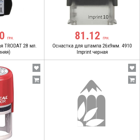
00
81.12
ГРН.
ГРН.
я TRODAT 28 мл.
Оснастка для штампа 26х9мм. 4910
иняя)
Imprint черная