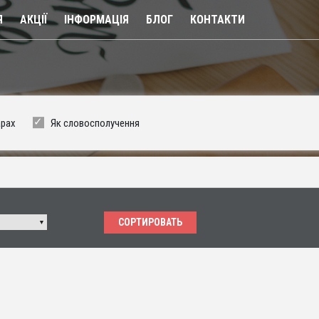
Я
АКЦІЇ
ІНФОРМАЦІЯ
БЛОГ
КОНТАКТИ
арах
Як словосполучення
СОРТИРОВАТЬ