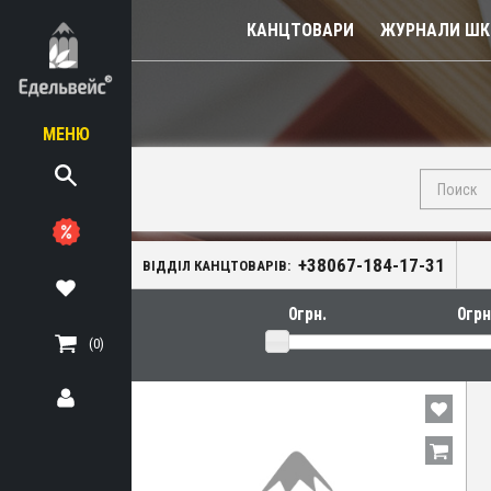
КАНЦТОВАРИ
ЖУРНАЛИ ШКІ
МЕНЮ
діловодство
я
+38067-184-17-31
кція
ВІДДІЛ КАНЦТОВАРІВ:
аддя
(0)
дя
ЬНІ
ТЕРІАЛИ