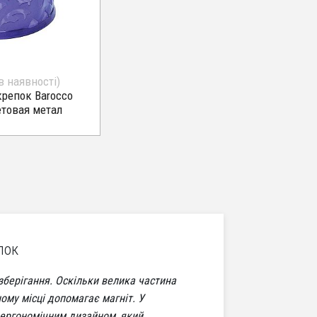
в наявності)
крепок Barocco
етовая метал
пок
зберігання. Оскільки велика частина
ому місці допомагає магніт. У
 ергономічним дизайном, який