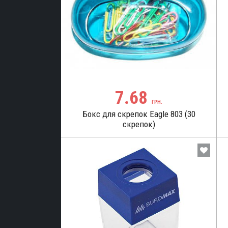
, ножиці
 (копірка)
ярські
7.68
ГРН.
Бокс для скрепок Eagle 803 (30
скрепок)
рів канцелярських
 і канцелярський
ькі, кнопки
рські
в
анцелярський клей