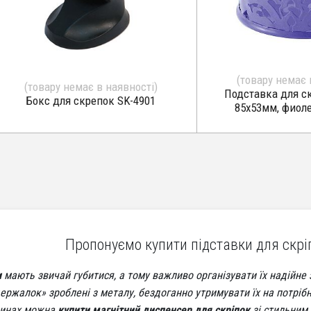
(товару немає 
(товару немає в наявності)
Подставка для с
Бокс для скрепок SK-4901
85х53мм, фиол
Пропонуємо купити підставки для скрі
и
мають звичай губитися, а тому важливо організувати їх надійне 
ержалок» зроблені з металу, бездоганно утримувати їх на потрібн
зинах можна
купити магнітний диспенсер для скріпок
зі стильним