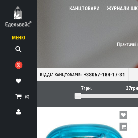
КАНЦТОВАРИ
ЖУРНАЛИ ШКІ
МЕНЮ
Практичні 
діловодство
я
+38067-184-17-31
фісу
ВІДДІЛ КАНЦТОВАРІВ:
 для паперів) і
(0)
и для банків