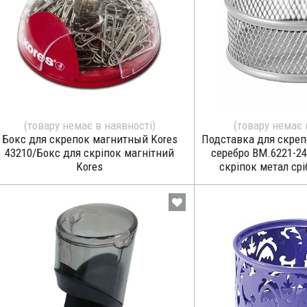
(товару немає в наявності)
(товару немає 
Бокс для скрепок магнитный Kores
Подставка для скреп
43210/Бокс для скріпок магнітний
серебро BM.6221-24
Kores
скріпок метал срі