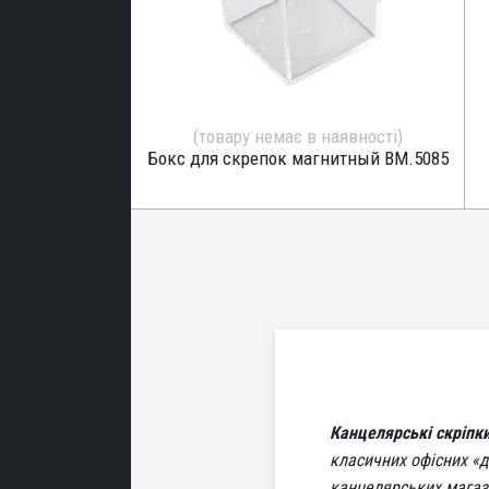
презентацій
кція
аддя
(товару немає в наявності)
дя
Бокс для скрепок магнитный BM.5085
ЬНІ
ТЕРІАЛИ
Канцелярські скріпк
класичних офісних «д
канцелярських мага