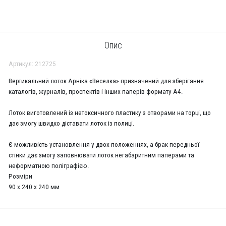
Опис
Артикул: 212725
Вертикальний лоток Арніка «Веселка» призначений для зберігання
каталогів, журналів, проспектів і інших паперів формату А4.
Лоток виготовлений із нетоксичного пластику з отворами на торці, що
дає змогу швидко діставати лоток із полиці.
Є можливість установлення у двох положеннях, а брак передньої
стінки дає змогу заповнювати лоток негабаритним паперами та
неформатною поліграфією.
Розміри
90 х 240 х 240 мм