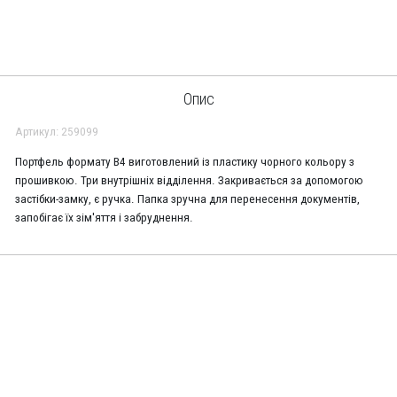
Опис
Артикул: 259099
Портфель формату В4 виготовлений із пластику чорного кольору з
прошивкою. Три внутрішніх відділення. Закривається за допомогою
застібки-замку, є ручка. Папка зручна для перенесення документів,
запобігає їх зім'яття і забруднення.