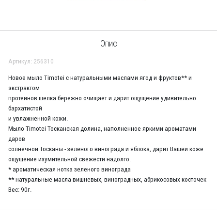
Опис
Артикул: 256310
Новое мыло Timotei с натуральными маслами ягод и фруктов** и
экстрактом
протеинов шелка бережно очищает и дарит ощущение удивительно
бархатистой
и увлажненной кожи.
Мыло Timotei Тосканская долина, наполненное яркими ароматами
даров
солнечной Тосканы - зеленого винограда и яблока, дарит Вашей коже
ощущение изумительной свежести надолго.
* ароматическая нотка зеленого винограда
** натуральные масла вишневых, виноградных, абрикосовых косточек
Вес: 90г.