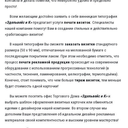
контакты и делать пометки, что невероятно удобно и предельно
просто!
Всем желающим достойно заявить о себе винницкая типография
«Эдельвейс и К»
предлагает услуги
печати визиток
. Специалисты
нашей компании помогут Вам в создании стильных и действительно
«работающих» визиток!
В нашей типографии Вы сможете
заказать визитки
стандартного
размера (50 х 90 мм), отпечатанные на мелованной бумаге с
последующим покрытием лаком. При этом необходимо отметить, что
процесс
печати рекламной продукции
происходит на современном
оборудовании с использованием прогрессивных технологий (в
частности, тиснения, ламинирования, шелкографии, термоподъёма).
Конечно, стоит понимать, что чем больше
тираж визиток
, тем меньше
будет стоимость одной карточки!
Вы можете посетить офис Торгового Дома
«Эдельвейс и К»
и
выбрать шаблон оформления визитных карточек или обменяться
идеями с дизайнером нашей компании. Во втором случае мы
дополним Ваши представления об идеальном дизайне рекламных
материалов своей компетентностью и высоким уровнем мастерства!