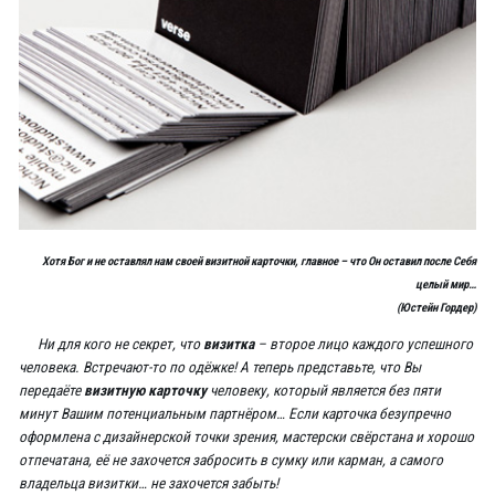
Хотя Бог и не оставлял нам своей визитной карточки, главное – что Он оставил после Себя
целый мир…
(Юстейн Гордер)
Ни для кого не секрет, что
визитка
– второе лицо каждого успешного
человека. Встречают-то по одёжке! А теперь представьте, что Вы
передаёте
визитную карточку
человеку, который является без пяти
минут Вашим потенциальным партнёром… Если карточка безупречно
оформлена с дизайнерской точки зрения, мастерски свёрстана и хорошо
отпечатана, её не захочется забросить в сумку или карман, а самого
владельца визитки… не захочется забыть!