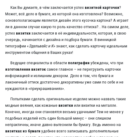
Как Вы думаете, в чём заключается успех
визитной карточки
?
Может, всё дело в бумаге, из которой она изготовлена? Возможно,
основополагающим является дизайн этого кусочка картона? А играет
ли в данном случае какую-то роль качество оттиска?.. На самом деле,
успех
визитки
заключается в её индивидуальности, которая, в свою
очередь, начинается с дизайна и подбора бумаги. В винницкой
типографии «
Эдельвейс и К
» знают, как сделать карточку идеальным
инструментом общения в Ваших руках!
Ведущие специалисты в области
полиграфии
убеждены, что при
изготовлении визиток
самое главное – не перегрузить карточки
информацией и излишним декором. Дело в том, что бумага и
лаконичный оттиск достаточно декоративны уже сами по себе и не
нуждаются в «приукрашиваниях».
Попытками сделать оригинальные изделие можно назвать такие
модные веяния, как кожаные
визитки
или визитки на металле.
Конечно, иногда они становятся весьма удачными! Тем не менее у
подобных изделий есть один большой минус – они слишком
непрактичны, иначе давно вытеснили бы бумагу. Ведь именно на
визитках из бумаги
удобнее всего записывать дополнительные