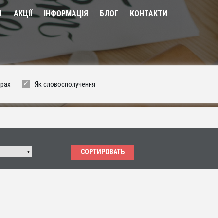
Я
АКЦІЇ
ІНФОРМАЦІЯ
БЛОГ
КОНТАКТИ
арах
Як словосполучення
СОРТИРОВАТЬ