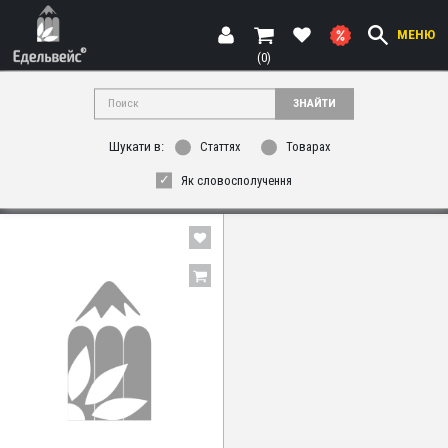
МЕНЮ
(0)
ЗНАЙТИ
+38067-184-17-31
Шукати в:
Статтях
Товарах
ВІДДІЛ КАНЦТОВАРІВ:
Як словосполучення
ФИЛЬТР