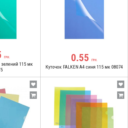
5
0.55
ГРН.
ГРН.
 зелений 115 мк
Куточок FALKEN А4 синя 115 мк 08074
75