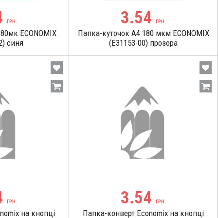
4
3.54
ГРН.
ГРН.
 180мк ECONOMIX
Папка-куточок А4 180 мкм ECONOMIX
2) синя
(Е31153-00) прозора
4
3.54
ГРН.
ГРН.
nomix на кнопці
Папка-конверт Economix на кнопці