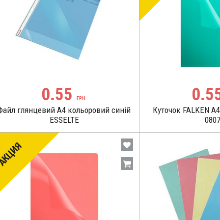
0.55
0.5
ГРН.
Файл глянцевий А4 кольоровий синій
Куточок FALKEN А4
ESSELTE
080
АКЦИЯ