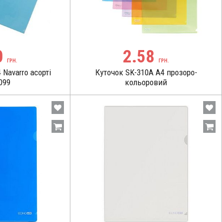
0
2.58
ГРН.
ГРН.
Navarro асорті
Куточок SK-310А А4 прозоро-
099
кольоровий