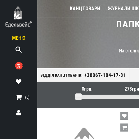
КАНЦТОВАРИ
ЖУРНАЛИ ШКІ
ПАПК
МЕНЮ
На столі 
діловодство
для нотаріуса
+38067-184-17-31
ВІДДІЛ КАНЦТОВАРІВ:
в та настільні
(0)
и, папки-планшети,
астикові
кція