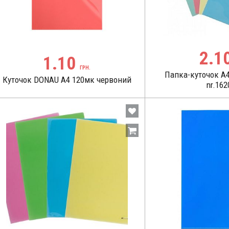
2.1
1.10
ГРН.
Папка-куточок А4 
Куточок DONAU А4 120мк червоний
nr.162