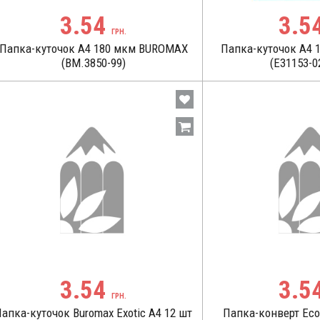
3.54
3.5
ГРН.
Папка-куточок А4 180 мкм BUROMAX
Папка-куточок А4
(BM.3850-99)
(Е31153-0
3.54
3.5
ГРН.
апка-куточок Buromax Exotic A4 12 шт
Папка-конверт Eco