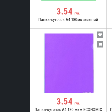
3.54
ГРН.
Папка-куточок А4 180мк зелений
3.54
ГРН.
Папка-куточок А4 180 мкм ECONOMIX
П