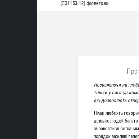
(Е31153-12) фіолетова
Проп
Незважаючи на глобал
тільки у вигляді ком
які дозволяють створ
Німці люблять говорит
ділових людей багато 
обзавестися солідним
порядок важливі папер