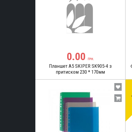
я
кція
аддя
дя
ЬНІ
0.00
ГРН.
Планшет А5 SKIPER SK905-4 з
ТЕРІАЛИ
притиском 230 * 170мм