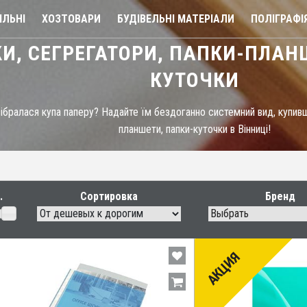
ЛЬНІ
ХОЗТОВАРИ
БУДІВЕЛЬНІ МАТЕРІАЛИ
ПОЛІГРАФІ
И, СЕГРЕГАТОРИ, ПАПКИ-ПЛАН
КУТОЧКИ
зібралася купа паперу? Надайте їм бездоганно системний вид, купивш
планшети, папки-куточки в Вінниці!
Сортировка
Бренд
Выбрать
АКЦИЯ