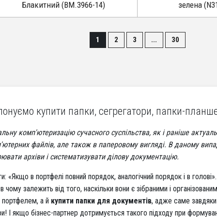
Блакитний (BM.3966-14)
зелена (N31
1
2
3
...
30
онуємо купити папки, сегрегатори, папки-планше
ьну комп'ютеризацію сучасного суспільства, як і раніше актуаль
п'ютерних файлів, але також в паперовому вигляді. В даному вип
ювати архіви і систематизувати ділову документацію.
и: «Якщо в портфелі повний порядок, аналогічний порядок і в голові»
в чому залежить від того, наскільки вони є зібраними і організовани
 портфелем, а й
купити папки для документів
, адже саме завдяки
и! І якщо бізнес-партнер дотримується такого підходу при формуван