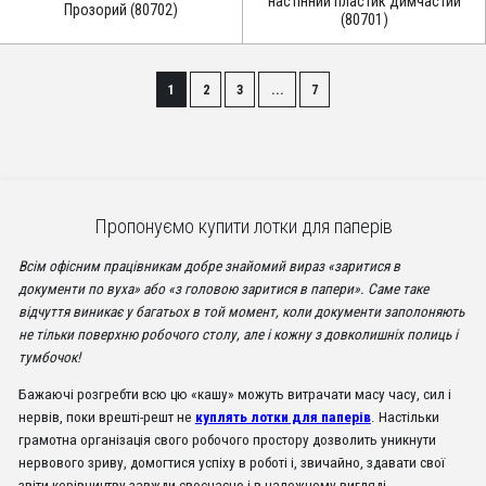
настінний пластик димчастий
Прозорий (80702)
(80701)
1
2
3
...
7
Пропонуємо купити лотки для паперів
Всім офісним працівникам добре знайомий вираз «заритися в
документи по вуха» або «з головою заритися в папери». Саме таке
відчуття виникає у багатьох в той момент, коли документи заполоняють
не тільки поверхню робочого столу, але і кожну з довколишніх полиць і
тумбочок!
Бажаючі розгребти всю цю «кашу» можуть витрачати масу часу, сил і
нервів, поки врешті-решт не
куплять лотки для паперів
. Настільки
грамотна організація свого робочого простору дозволить уникнути
нервового зриву, домогтися успіху в роботі і, звичайно, здавати свої
звіти керівництву завжди своєчасно і в належному вигляді.