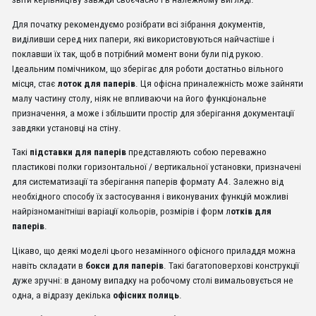
Для початку рекомендуємо розібрати всі зібрання документів,
виділивши серед них папери, які використовуються найчастіше і
поклавши їх так, щоб в потрібний момент вони були під рукою.
Ідеальним помічником, що зберігає для роботи достатньо вільного
місця, стає
лоток для паперів
. Ця офісна приналежність може зайняти
малу частину столу, ніяк не впливаючи на його функціональне
призначення, а може і збільшити простір для зберігання документації
завдяки установці на стіну.
Такі
підставки для паперів
представляють собою переважно
пластикові полки горизонтальної / вертикальної установки, призначені
для систематизації та зберігання паперів формату А4. Залежно від
необхідного способу їх застосування і виконуваних функцій можливі
найрізноманітніші варіації кольорів, розмірів і форм л
отків для
паперів
.
Цікаво, що деякі моделі цього незамінного офісного приладдя можна
навіть складати в
бокси для паперів
. Такі багатоповерхові конструкції
дуже зручні: в даному випадку на робочому столі вимальовується не
одна, а відразу декілька
офісних полиць
.