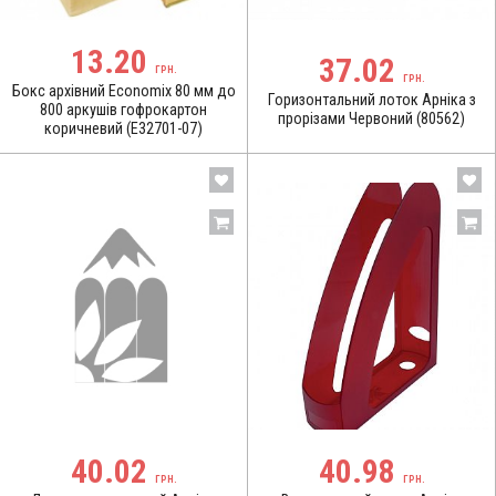
13.20
37.02
ГРН.
ГРН.
Бокс архівний Economix 80 мм до
Горизонтальний лоток Арніка з
800 аркушів гофрокартон
прорізами Червоний (80562)
коричневий (E32701-07)
40.02
40.98
ГРН.
ГРН.