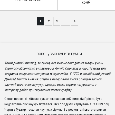
CFS TOP CF81731
комб.
1
2
3
...
4
Пропонуємо купити гумки
Такий дивний винахід, як гумка, без якої не обходиться жоден учень,
з'явилося абсолютно випадково в Англії. Спочатку в якості
гумки для
стирання
люди застосовували м'якуш хліба. У 1770 р англійський учений
Джозеф Прістлі виявив: стерти з паперового листа олівцеві записи
здатний шматочок каучуку, адже до цього сирого натурального
матеріалу добре притягувалися частки графіту.
Однак перша «індійська гума», як назвав свій винахід Прістлі, була
недовговічною: каучук псувався, як і продукти харчування. У 1839 році
Чарльз Гудьир поєднав каучук з сіркою, і в результаті цього отримав
гуму - міцний і еластичний матеріал, істотно перевершуючий простий