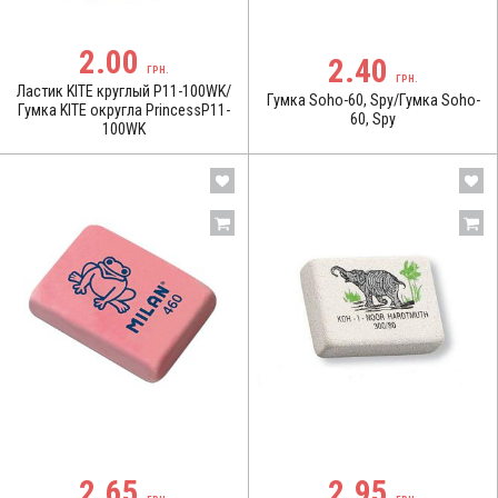
2.00
2.40
ГРН.
ГРН.
Ластик KITE круглый P11-100WK/
Гумка Soho-60, Spy/Гумка Soho-
Гумка KITE округла PrincessP11-
60, Spy
100WK
2.65
2.95