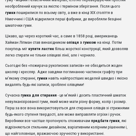
необроблений каучук за якістю і терміном зберігання. Після цього
гумки
поширилися по всьому світу, а вже в кінці XIX століття в
Німеччині і США відкрилися перші фабрики, де виробляли безцінні
шматочки гуми.
Цікаво, що через короткий час, а саме в 1858 році, американець
Хайман Ліпман став винахідником
олівця з гумкою
на кінці. Потім
покупець міг
купити ластик
більш жорсткої конструкції, який дозволяв
легко стирати не тільки олівцеві лінії, але і чорнило.
Сьогодні без «пожирача рукописних записів» не обходиться жоден
школяр і кресляр. Адже завдяки поглинанню частинок графіту при
м'якому стиранні,
гумки
навіть найпростіших моделей швидко і якісно
видалять будь-які записи, зроблені олівцями!
Сучасна
гумка для стирання
- це м'який і досить пластичний шматок
невулканізірованої гуми, який може мати різну форму, колір і розмір.
Перш за все вона використовується для стирання олівців зі стрижнями
будь-якого ступеня твердості, але може виправляти огріхи і ручок.
Виробники все частіше пропонують споживачам
придбати гумки
, які
відрізняються стильним дизайном, варіативним колірним рішенням і,
що найголовніше, вражаючою зручністю у використанні.