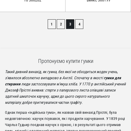
10'560202
'Винкс'560199
1
2
3
4
Пропонуємо купити гумки
Такий дивний винахід, як гумка, без якої не обходиться жоден учень,
з'явилося абсолютно випадково в Англії. Спочатку в якості
гумки для
стирання
люди застосовували м'якуш хліба. У 1770 р англійський учений
Джозеф Прістлі виявив: стерти з паперового листа олівцеві записи
здатний шматочок каучуку, адже до цього сирого натурального
матеріалу добре притягувалися частки графіту.
Однак перша «індійська гума», як назвав свій винахід Прістлі, була
недовговічною: каучук псувався, як і продукти харчування. У 1839 році
Чарльз Гудьир поєднав каучук з сіркою, і в результаті цього отримав
гуму - міцний і еластичний матеріал, істотно перевершуючий простий