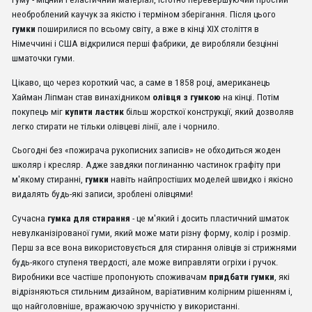
необроблений каучук за якістю і терміном зберігання. Після цього
гумки
поширилися по всьому світу, а вже в кінці XIX століття в
Німеччині і США відкрилися перші фабрики, де виробляли безцінні
шматочки гуми.
Цікаво, що через короткий час, а саме в 1858 році, американець
Хайман Ліпман став винахідником
олівця з гумкою
на кінці. Потім
покупець міг
купити ластик
більш жорсткої конструкції, який дозволяв
легко стирати не тільки олівцеві лінії, але і чорнило.
Сьогодні без «пожирача рукописних записів» не обходиться жоден
школяр і кресляр. Адже завдяки поглинанню частинок графіту при
м'якому стиранні,
гумки
навіть найпростіших моделей швидко і якісно
видалять будь-які записи, зроблені олівцями!
Сучасна
гумка для стирання
- це м'який і досить пластичний шматок
невулканізірованої гуми, який може мати різну форму, колір і розмір.
Перш за все вона використовується для стирання олівців зі стрижнями
будь-якого ступеня твердості, але може виправляти огріхи і ручок.
Виробники все частіше пропонують споживачам
придбати гумки
, які
відрізняються стильним дизайном, варіативним колірним рішенням і,
що найголовніше, вражаючою зручністю у використанні.