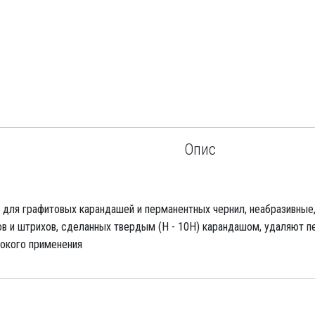
Опис
а для графитовых карандашей и перманентных чернил, неабразивные
ов и штрихов, сделанных твердым (Н - 10Н) карандашом, удаляют п
рокого применения