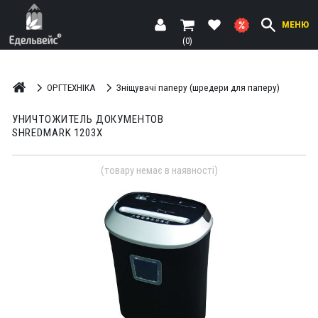
МЕНЮ
(0)
ОРГТЕХНІКА
Зніщувачі паперу (шредери для паперу)
УНИЧТОЖИТЕЛЬ ДОКУМЕНТОВ
SHREDMARK 1203X
(товару немає в наявності)