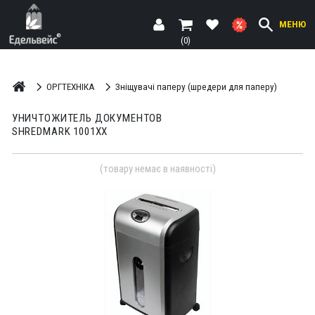
МЕНЮ
(0)
ОРГТЕХНІКА
Зніщувачі паперу (шредери для паперу)
УНИЧТОЖИТЕЛЬ ДОКУМЕНТОВ
SHREDMARK 1001XX
(товару немає в наявності)